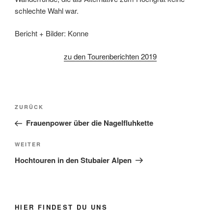
schlechte Wahl war.
Bericht + Bilder: Konne
zu den Tourenberichten 2019
Beitragsnavigation
Vorheriger
ZURÜCK
Beitrag
Frauenpower über die Nagelfluhkette
Nächster
WEITER
Beitrag
Hochtouren in den Stubaier Alpen
HIER FINDEST DU UNS