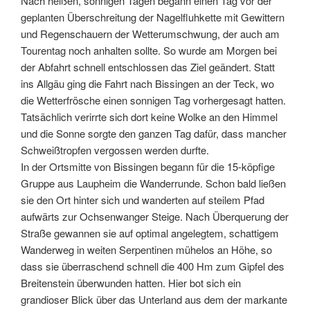
Nach heißen, sonnigen Tagen begann einen Tag vor der
geplanten Überschreitung der Nagelfluhkette mit Gewittern
und Regenschauern der Wetterumschwung, der auch am
Tourentag noch anhalten sollte. So wurde am Morgen bei
der Abfahrt schnell entschlossen das Ziel geändert. Statt
ins Allgäu ging die Fahrt nach Bissingen an der Teck, wo
die Wetterfrösche einen sonnigen Tag vorhergesagt hatten.
Tatsächlich verirrte sich dort keine Wolke an den Himmel
und die Sonne sorgte den ganzen Tag dafür, dass mancher
Schweißtropfen vergossen werden durfte.
In der Ortsmitte von Bissingen begann für die 15-köpfige
Gruppe aus Laupheim die Wanderrunde. Schon bald ließen
sie den Ort hinter sich und wanderten auf steilem Pfad
aufwärts zur Ochsenwanger Steige. Nach Überquerung der
Straße gewannen sie auf optimal angelegtem, schattigem
Wanderweg in weiten Serpentinen mühelos an Höhe, so
dass sie überraschend schnell die 400 Hm zum Gipfel des
Breitenstein überwunden hatten. Hier bot sich ein
grandioser Blick über das Unterland aus dem der markante