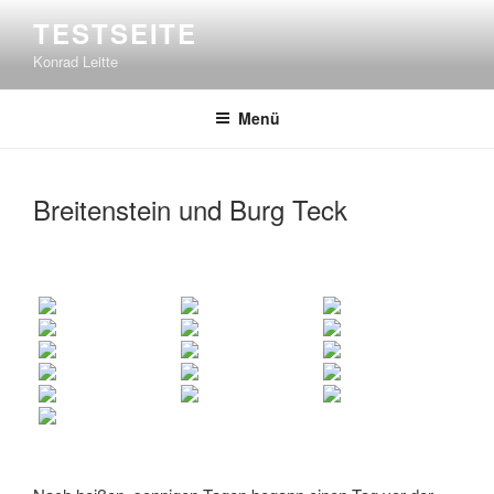
Zum
TESTSEITE
Inhalt
Konrad Leitte
springen
Menü
Breitenstein und Burg Teck