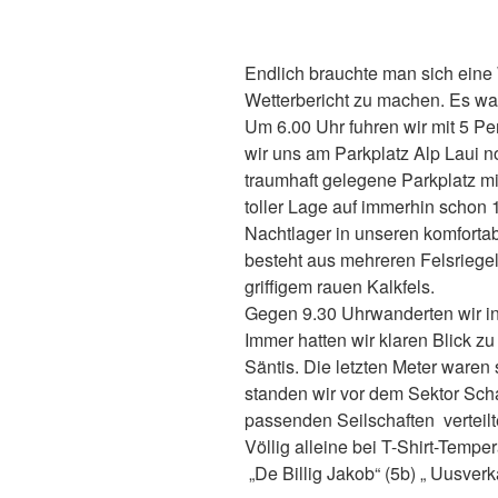
Endlich brauchte man sich ein
Wetterbericht zu machen. Es war
Um 6.00 Uhr fuhren wir mit 5 P
wir uns am Parkplatz Alp Laui n
traumhaft gelegene Parkplatz 
toller Lage auf immerhin schon
Nachtlager in unseren komforta
besteht aus mehreren Felsriegel
griffigem rauen Kalkfels.
Gegen 9.30 Uhrwanderten wir in
Immer hatten wir klaren Blick z
Säntis. Die letzten Meter waren
standen wir vor dem Sektor Sch
passenden Seilschaften verteil
Völlig alleine bei T-Shirt-Temper
„De Billig Jakob“ (5b) „ Uusverk