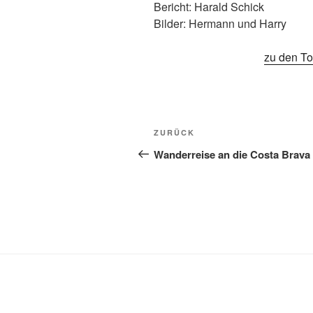
Bericht: Harald Schick
Bilder: Hermann und Harry
zu den To
Beitragsnavigation
Vorheriger
ZURÜCK
Beitrag
Wanderreise an die Costa Brava