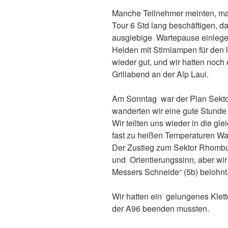
Manche Teilnehmer meinten, man
Tour 6 Std lang beschäftigen, d
ausgiebige Wartepause einlege
Helden mit Stirnlampen für den 
wieder gut, und wir hatten noc
Grillabend an der Alp Laui.
Am Sonntag war der Plan Sekt
wanderten wir eine gute Stunde 
Wir teilten uns wieder in die gle
fast zu heißen Temperaturen Was
Der Zustieg zum Sektor Rhombu
und Orientierungssinn, aber wir
Messers Schneide“ (5b) belohnt
Wir hatten ein gelungenes Klett
der A96 beenden mussten.