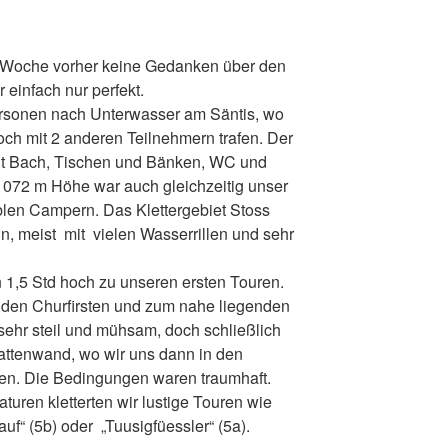
e Woche vorher keine Gedanken über den
 einfach nur perfekt.
ersonen nach Unterwasser am Säntis, wo
och mit 2 anderen Teilnehmern trafen. Der
mit Bach, Tischen und Bänken, WC und
 1072 m Höhe war auch gleichzeitig unser
blen Campern. Das Klettergebiet Stoss
n, meist mit vielen Wasserrillen und sehr
 1,5 Std hoch zu unseren ersten Touren.
u den Churfirsten und zum nahe liegenden
 sehr steil und mühsam, doch schließlich
attenwand, wo wir uns dann in den
ten. Die Bedingungen waren traumhaft.
aturen kletterten wir lustige Touren wie
auf“ (5b) oder „Tuusigfüessler“ (5a).