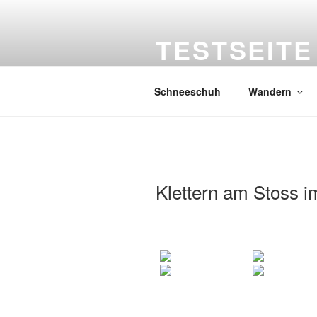
Zum
Inhalt
TESTSEITE
springen
Konrad Leitte
Schneeschuh
Wandern
Klettern am Stoss i