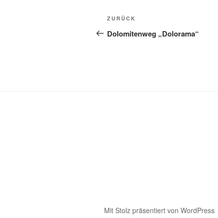
Beitragsnavigation
Vorheriger
ZURÜCK
Beitrag
Dolomitenweg „Dolorama“
Mit Stolz präsentiert von WordPress