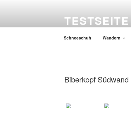
Zum
Inhalt
TESTSEITE
springen
Konrad Leitte
Schneeschuh
Wandern
Biberkopf Südwand