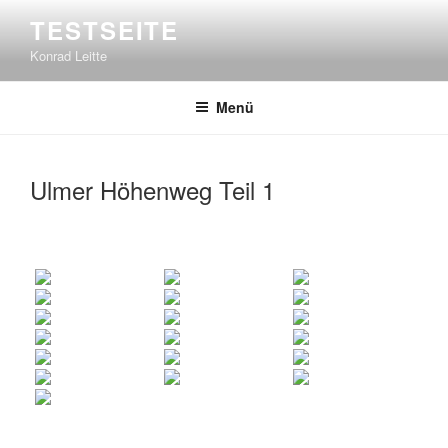
Zum
TESTSEITE
Inhalt
Konrad Leitte
springen
Menü
Ulmer Höhenweg Teil 1