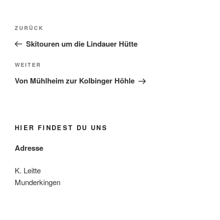
Beitragsnavigation
Vorheriger
ZURÜCK
Beitrag
Skitouren um die Lindauer Hütte
Nächster
WEITER
Beitrag
Von Mühlheim zur Kolbinger Höhle
HIER FINDEST DU UNS
Adresse
K. Leitte
Munderkingen