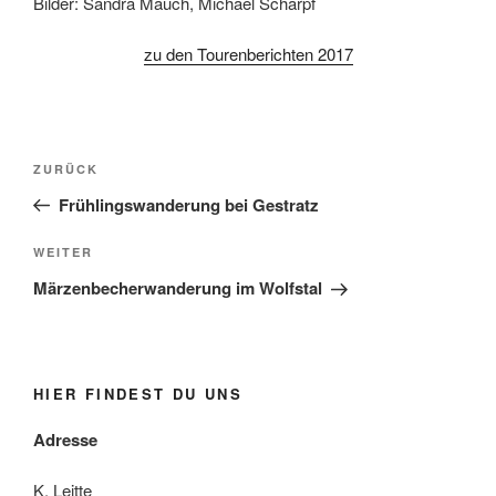
Bilder: Sandra Mauch, Michael Scharpf
zu den Tourenberichten 2017
Beitragsnavigation
Vorheriger
ZURÜCK
Beitrag
Frühlingswanderung bei Gestratz
Nächster
WEITER
Beitrag
Märzenbecherwanderung im Wolfstal
HIER FINDEST DU UNS
Adresse
K. Leitte