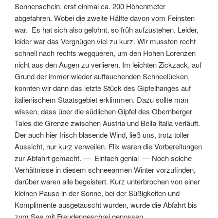
Sonnenschein, erst einmal ca. 200 Höhenmeter
abgefahren. Wobei die zweite Hälfte davon vom Feinsten
war. Es hat sich also gelohnt, so früh aufzustehen. Leider,
leider war das Vergnügen viel zu kurz. Wir mussten recht
schnell nach rechts wegqueren, um den Hohen Lorenzen
nicht aus den Augen zu verlieren. Im leichten Zickzack, auf
Grund der immer wieder auftauchenden Schneelücken,
konnten wir dann das letzte Stück des Gipfelhanges auf
italienischem Staatsgebiet erklimmen. Dazu sollte man
wissen, dass über die südlichen Gipfel des Obernberger
Tales die Grenze zwischen Austria und Bella Italia verläuft.
Der auch hier frisch blasende Wind, ließ uns, trotz toller
Aussicht, nur kurz verweilen. Flix waren die Vorbereitungen
zur Abfahrt gemacht. — Einfach genial — Noch solche
Verhältnisse in diesem schneearmen Winter vorzufinden,
darüber waren alle begeistert. Kurz unterbrochen von einer
kleinen Pause in der Sonne, bei der Süßigkeiten und
Komplimente ausgetauscht wurden, wurde die Abfahrt bis
zum See mit Freudengeschrei genossen.