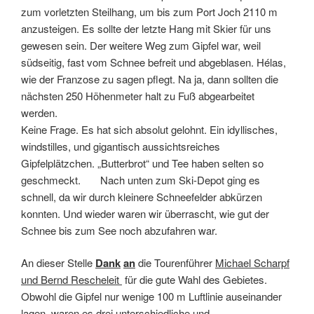
zum vorletzten Steilhang, um bis zum Port Joch 2110 m
anzusteigen. Es sollte der letzte Hang mit Skier für uns
gewesen sein. Der weitere Weg zum Gipfel war, weil
südseitig, fast vom Schnee befreit und abgeblasen. Hélas,
wie der Franzose zu sagen pflegt. Na ja, dann sollten die
nächsten 250 Höhenmeter halt zu Fuß abgearbeitet
werden.
Keine Frage. Es hat sich absolut gelohnt. Ein idyllisches,
windstilles, und gigantisch aussichtsreiches
Gipfelplätzchen. „Butterbrot“ und Tee haben selten so
geschmeckt. Nach unten zum Ski-Depot ging es
schnell, da wir durch kleinere Schneefelder abkürzen
konnten. Und wieder waren wir überrascht, wie gut der
Schnee bis zum See noch abzufahren war.
An dieser Stelle
Dank
an
die Tourenführer
Michael Scharpf
und Bernd Rescheleit
für die gute Wahl des Gebietes.
Obwohl die Gipfel nur wenige 100 m Luftlinie auseinander
lagen, waren es drei unterschiedliche und