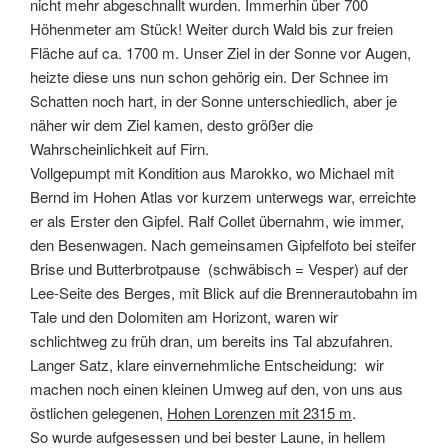
nicht mehr abgeschnallt wurden. Immerhin über 700
Höhenmeter am Stück! Weiter durch Wald bis zur freien
Fläche auf ca. 1700 m. Unser Ziel in der Sonne vor Augen,
heizte diese uns nun schon gehörig ein. Der Schnee im
Schatten noch hart, in der Sonne unterschiedlich, aber je
näher wir dem Ziel kamen, desto größer die
Wahrscheinlichkeit auf Firn.
Vollgepumpt mit Kondition aus Marokko, wo Michael mit
Bernd im Hohen Atlas vor kurzem unterwegs war, erreichte
er als Erster den Gipfel. Ralf Collet übernahm, wie immer,
den Besenwagen. Nach gemeinsamen Gipfelfoto bei steifer
Brise und Butterbrotpause (schwäbisch = Vesper) auf der
Lee-Seite des Berges, mit Blick auf die Brennerautobahn im
Tale und den Dolomiten am Horizont, waren wir
schlichtweg zu früh dran, um bereits ins Tal abzufahren.
Langer Satz, klare einvernehmliche Entscheidung: wir
machen noch einen kleinen Umweg auf den, von uns aus
östlichen gelegenen,
Hohen Lorenzen mit 2315 m
.
So wurde aufgesessen und bei bester Laune, in hellem