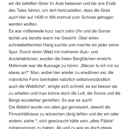
wir die befellten Skier im Auto belassen und bis ans Ende
des Tales fahren, um dort festzustellen, dass die Skier
auch hier auf 1439 m NN erstmal zum Schnee getragen
werden wollten.
Es war mittlerweile kurz nach zehn Uhr und die Sonne
lachte uns bereits warm ins Gesicht. Über einen
schneebefleckten Hang suchte und machte ein jeder seine
Spur. Durch einen Wald mit mehreren Aus– und
Anziehaktionen, wurden die freien Bergflächen erreicht.
Mehrmals war die Aussage zu hören: „Warum tu ich mir so
etwas an?“ Man, wobei hier wieder zu erwähnen sei, die
männliche Form beinhaltet natürlich selbstverständlich
auch die Weibliche
*
, einigte sich schnell, es sei besser als
zu arbeiten und man könne doch die Luft, die Sonne und die
Berge wunderbar genießen. So war es auch!
Die Abfahrt wurde von allen gut gemeistert, obwohl die
Firnverhältnisse zu wünschen übrig ließen und der ein oder
andere, siehe
*
, sich gewünscht hätte sein „altes Päärle“
mitgenommen zu haben. Ab und zu war es doch etwas