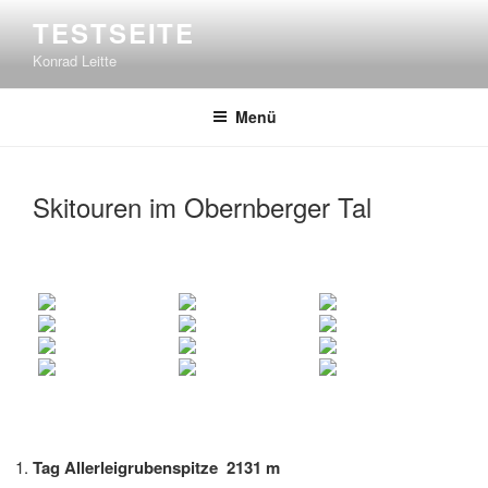
Zum
TESTSEITE
Inhalt
Konrad Leitte
springen
Menü
Skitouren im Obernberger Tal
Tag Allerleigrubenspitze 2131 m